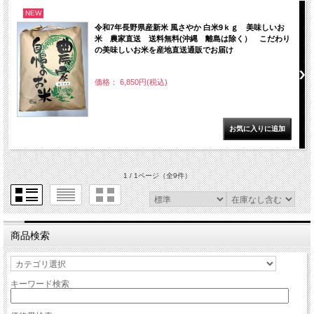
NEW
令和7年長野県産新米 風さやか 白米9ｋｇ 美味しいお
米 農家直送 送料無料(沖縄 離島は除く） こだわり
の美味しいお米を産地直送通販でお届け
価格： 6,850円(税込)
1 / 1ページ
（全9件）
商品検索
キーワード検索