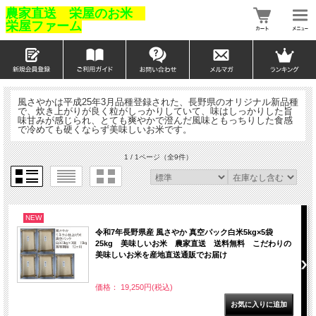
農家直送 栄屋のお米
栄屋ファーム
風さやかは平成25年3月品種登録された、長野県のオリジナル新品種
で、炊き上がりが良く粒がしっかりしていて、味はしっかりした旨
味甘みが感じられ、とても爽やかで澄んだ風味ともっちりした食感
で冷めても硬くならず美味しいお米です。
1 / 1ページ
（全9件）
NEW
令和7年長野県産 風さやか 真空パック白米5kg×5袋
25kg 美味しいお米 農家直送 送料無料 こだわりの
美味しいお米を産地直送通販でお届け
価格： 19,250円(税込)