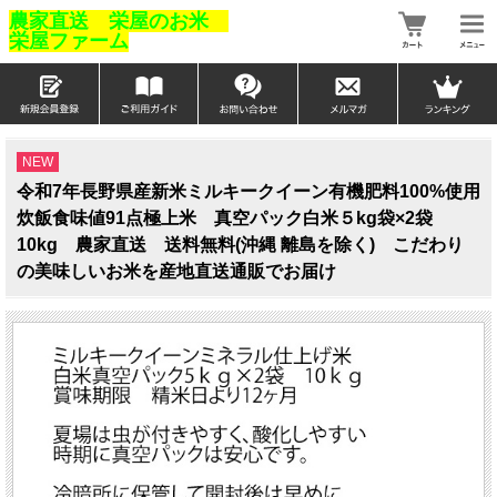
農家直送 栄屋のお米
栄屋ファーム
NEW
令和7年長野県産新米ミルキークイーン有機肥料100%使用
炊飯食味値91点極上米 真空パック白米５kg袋×2袋
10kg 農家直送 送料無料(沖縄 離島を除く) こだわり
の美味しいお米を産地直送通販でお届け