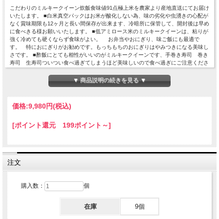
こだわりの
ミルキークイーン炊飯食味値91点極上米を農家より
産地直送にてお届け
いたします。 ■白米真空パックはお米が酸化しない為、味の劣化や虫湧きの心配が
なく賞味期限も12ヶ月と長い間保存が出来ます、冷暗所に保管して、開封後は早め
に食べきる様お願いいたします。 ■低アミロース米のミルキークイーンは、粘りが
強く冷めても硬くならず食味がよい。 お弁当やおにぎり、味ご飯にも最適で
す。 特におにぎりがお勧めです。もっちもちのおにぎりはやみつきになる美味し
さです。 ■酢飯にとても相性がいいのがミルキークイーンです、手巻き寿司 巻き
寿司 生寿司ついつい食べ過ぎてしまうほど美味しいので食べ過ぎにご注意くださ
い。 ■お粥や雑炊もお勧めです、ポッタリと甘く、この味わいはミルキークイーン
で無ければ味わえない美味しさです。 ■ミルキークイーンを他のお米に混ぜて炊く
▼ 商品説明の続きを見る ▼
と、炊いたご飯がいつもよりモチモチしてとても美味しくなる魔法のお米です。
令和7年産米は、栽培方法に手を加えより美味しく頂けるお米を目指しました。 ■
稲の根の写真でほぼ白い根の変わりました。土壌酸度ＰＨ6.5以上で育てると全面
価格:
9,980円
(税込)
真っ白な根になります、数年かけてようやくここまで白くなりました。白い根は赤
茶色の根に比べ養分の吸収量が多く美味しいお米を沢山収穫出来ますが、大量の土
[ポイント還元 199ポイント～]
のＰＨを変えるのはとても大変なことで、今後も白い根を維持できるよう土壌改良
を進めてゆきます。 ■白神酵母を培養して２回投入、有機肥料の分解促進と吸収促
進につなげています。 ■減農薬で仕上げました、除草剤2単位の物を2回使用のみ、
それ以外の殺菌剤、殺虫剤等使用していませんので安心してご利用ください。
注文
購入数：
個
在庫
9個